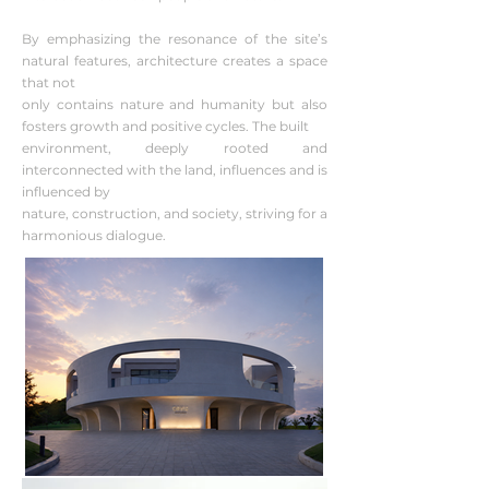
By emphasizing the resonance of the site’s
natural features, architecture creates a space
that not
only contains nature and humanity but also
fosters growth and positive cycles. The built
environment, deeply rooted and
interconnected with the land, influences and is
influenced by
nature, construction, and society, striving for a
harmonious dialogue.