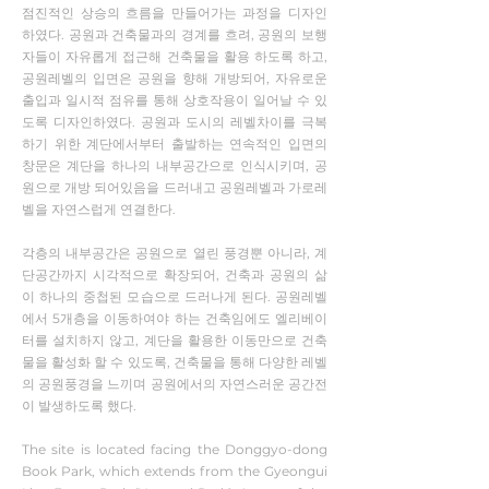
점진적인 상승의 흐름을 만들어가는 과정을 디자인
하였다. 공원과 건축물과의 경계를 흐려, 공원의 보행
자들이 자유롭게 접근해 건축물을 활용 하도록 하고,
공원레벨의 입면은 공원을 향해 개방되어, 자유로운
출입과 일시적 점유를 통해 상호작용이 일어날 수 있
도록 디자인하였다. 공원과 도시의 레벨차이를 극복
하기 위한 계단에서부터 출발하는 연속적인 입면의
창문은 계단을 하나의 내부공간으로 인식시키며, 공
원으로 개방 되어있음을 드러내고 공원레벨과 가로레
벨을 자연스럽게 연결한다.
각층의 내부공간은 공원으로 열린 풍경뿐 아니라, 계
단공간까지 시각적으로 확장되어, 건축과 공원의 삶
이 하나의 중첩된 모습으로 드러나게 된다. 공원레벨
에서 5개층을 이동하여야 하는 건축임에도 엘리베이
터를 설치하지 않고, 계단을 활용한 이동만으로 건축
물을 활성화 할 수 있도록, 건축물을 통해 다양한 레벨
의 공원풍경을 느끼며 공원에서의 자연스러운 공간전
이 발생하도록 했다.
The site is located facing the Donggyo-dong
Book Park, which extends from the Gyeongui